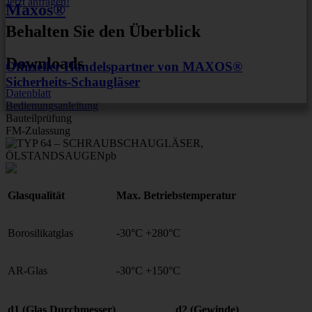
Jetzt anfragen!
Maxos®
Behalten Sie den Überblick
Downloads
Offizieller Handelspartner von MAXOS®
Sicherheits-Schaugläser
Datenblatt
Bedienungsanleitung
Bauteilprüfung
FM-Zulassung
Glasqualität
Max. Betriebstemperatur
Borosilikatglas
-30°C +280°C
AR-Glas
-30°C +150°C
d1 (Glas Durchmesser)
d2 (Gewinde)