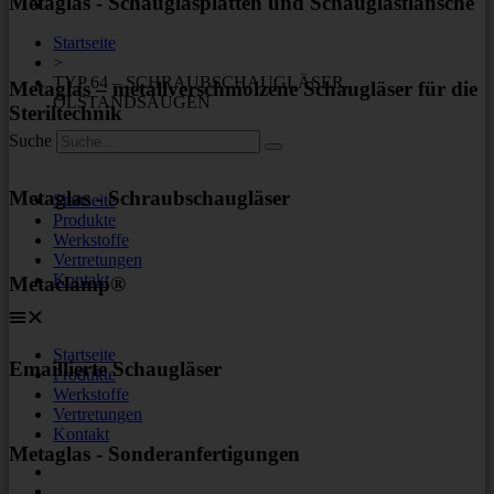
Metaglas - Schauglasplatten und Schauglasflansche
Startseite
>
TYP 64 – SCHRAUBSCHAUGLÄSER,
Metaglas – metallverschmolzene Schaugläser für die
ÖLSTANDSAUGEN
Steriltechnik
Suche
Metaglas - Schraubschaugläser
Startseite
Produkte
Werkstoffe
Vertretungen
Kontakt
Metaclamp®
Startseite
Emaillierte Schaugläser
Produkte
Werkstoffe
Vertretungen
Kontakt
Metaglas - Sonderanfertigungen