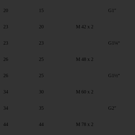
20
15
G1″
23
20
M 42 x 2
23
23
G1¼“
26
25
M 48 x 2
26
25
G1½“
34
30
M 60 x 2
34
35
G2″
44
44
M 78 x 2