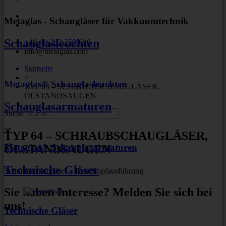
Metaglas - Schaugläser für Vakkuumtechnik
Schauglasleuchten
+49 (0) 202 25902-0
info@metaglas.com
Startseite
>
Metaglas® Schauglasleuchten
TYP 64 – SCHRAUBSCHAUGLÄSER,
ÖLSTANDSAUGEN
Schauglasarmaturen
Suche
TYP 64 – SCHRAUBSCHAUGLÄSER,
Metaglas® Schauglasarmaturen
ÖLSTANDSAUGEN
Technische Gläser
Schraubschaugläser – Rundkopfausführung
Sie haben Interesse? Melden Sie sich bei
uns!
Technische Gläser