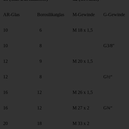
AR-Glas
Borosilikatglas
M-Gewinde
G-Gewinde
10
6
M 18 x 1,5
10
8
G3/8″
12
9
M 20 x 1,5
12
8
G½“
16
12
M 26 x 1,5
16
12
M 27 x 2
G¾“
20
18
M 33 x 2