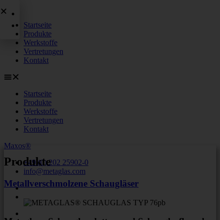
Zum
Inhalt
Startseite
springen
Produkte
Werkstoffe
Vertretungen
Kontakt
Startseite
Produkte
Werkstoffe
Vertretungen
Kontakt
Maxos®
Produkte
+49 (0) 202 25902-0
info@metaglas.com
Metallverschmolzene Schaugläser