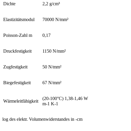
Dichte
2,2 g/cm³
Elastizitätsmodul
70000 N/mm²
Poisson-Zahl m
0,17
Druckfestigkeit
1150 N/mm²
Zugfestigkeit
50 N/mm²
Biegefestigkeit
67 N/mm²
(20-100°C) 1,38-1,46 W
Wärmeleitfähigkeit
m-1 K-1
log des elektr. Volumenwiderstandes in
-cm