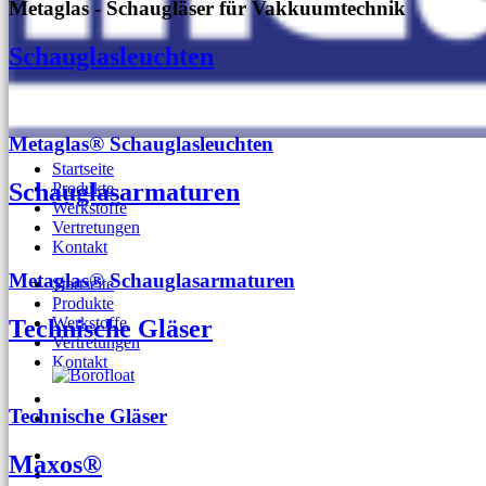
Metaglas - Schaugläser für Vakkuumtechnik
Schauglasleuchten
Metaglas® Schauglasleuchten
Startseite
Schauglasarmaturen
Produkte
Werkstoffe
Vertretungen
Kontakt
Metaglas® Schauglasarmaturen
Startseite
Produkte
Werkstoffe
Technische Gläser
Vertretungen
Kontakt
Technische Gläser
Maxos®