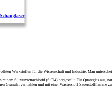
-Schaugläser
ollsten Werkstoffen für die Wissenschaft und Industrie. Man untersch
inem Siliziumtetrachlorid (SiCl4) hergestellt. Für Quarzglas aus, natü
nen Granulat vermahlen und mit einer Wasserstoff-Sauerstoffflamme z