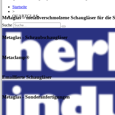
Startseite
>
QUARZGLAS
Metaglas – metallverschmolzene Schaugläser für die S
Suche
Metaglas - Schraubschaugläser
Metaclamp®
Emaillierte Schaugläser
Metaglas - Sonderanfertigungen