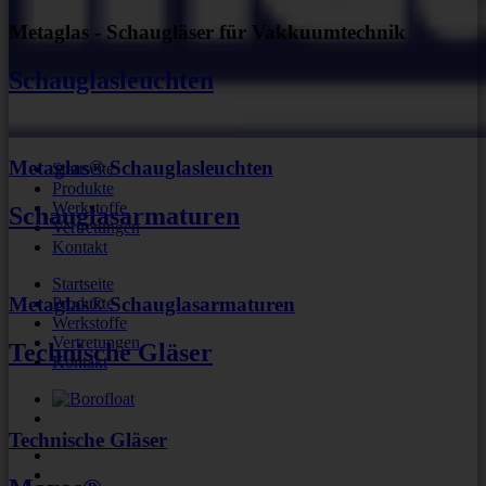
Metaglas - Schaugläser für Vakkuumtechnik
Schauglasleuchten
Metaglas® Schauglasleuchten
Startseite
Produkte
Werkstoffe
Schauglasarmaturen
Vertretungen
Kontakt
Startseite
Metaglas® Schauglasarmaturen
Produkte
Werkstoffe
Vertretungen
Technische Gläser
Kontakt
Technische Gläser