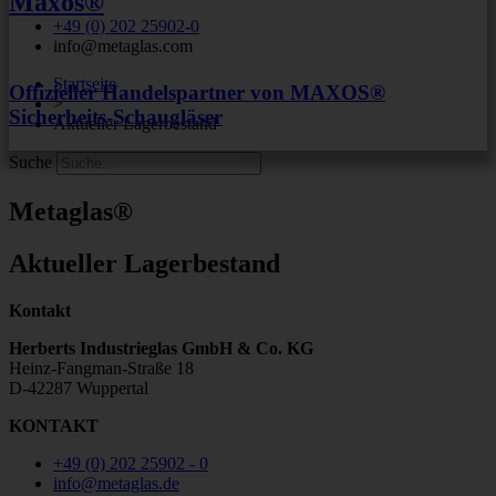
Maxos®
+49 (0) 202 25902-0
info@metaglas.com
Startseite
Offizieller Handelspartner von MAXOS®
>
Sicherheits-Schaugläser
Aktueller Lagerbestand
Suche
Metaglas®
Aktueller Lagerbestand
Kontakt
Herberts Industrieglas GmbH & Co. KG
Heinz-Fangman-Straße 18
D-42287 Wuppertal
KONTAKT
+49 (0) 202 25902 - 0
info@metaglas.de